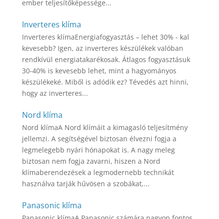
ember teljesítőképessége...
Inverteres klíma
Inverteres klímaEnergiafogyasztás – lehet 30% - kal
kevesebb? Igen, az inverteres készülékek valóban
rendkívül energiatakarékosak. Átlagos fogyasztásuk
30-40% is kevesebb lehet, mint a hagyományos
készülékeké. Miből is adódik ez? Tévedés azt hinni,
hogy az inverteres...
Nord klíma
Nord klímaA Nord klímáit a kimagasló teljesítmény
jellemzi. A segítségével biztosan élvezni fogja a
legmelegebb nyári hónapokat is. A nagy meleg
biztosan nem fogja zavarni, hiszen a Nord
klímaberendezések a legmodernebb technikát
használva tarják hűvösen a szobákat,...
Panasonic klíma
Panasonic klímaA Panasonic számára nagyon fontos