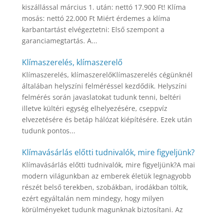
kiszállással március 1. után: nettó 17.900 Ft! Klíma
mosás: nettó 22.000 Ft Miért érdemes a klíma
karbantartást elvégeztetni: Első szempont a
garanciamegtartás. A...
Klímaszerelés, klímaszerelő
Klímaszerelés, klímaszerelőKlímaszerelés cégünknél
általában helyszíni felméréssel kezdődik. Helyszíni
felmérés során javaslatokat tudunk tenni, beltéri
illetve kültéri egység elhelyezésére, cseppvíz
elvezetésére és betáp hálózat kiépítésére. Ezek után
tudunk pontos...
Klímavásárlás előtti tudnivalók, mire figyeljünk?
Klímavásárlás előtti tudnivalók, mire figyeljünk?A mai
modern világunkban az emberek életük legnagyobb
részét belső terekben, szobákban, irodákban töltik,
ezért egyáltalán nem mindegy, hogy milyen
körülményeket tudunk magunknak biztosítani. Az