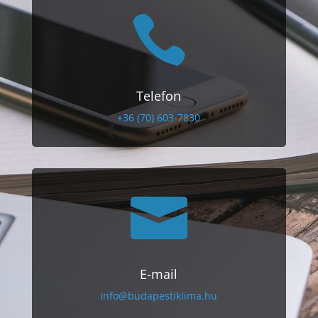

Telefon
+36 (70) 603-7830

E-mail
info@budapestiklima.hu